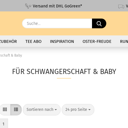
V
Versand mit DHL GoGreen*
Suche...
ZUBEHÖR
TEE ABO
INSPIRATION
OSTER-FREUDE
RUN
schaft & Baby
FÜR SCHWANGERSCHAFT & BABY
Sortieren nach
pro Seite
Sortieren nach
24 pro Seite
1