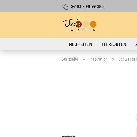
04183 - 98 99 385
NEUHEITEN
TEE-SORTEN
»
»
Startseite
Inspiration
Schwanger
PREIS