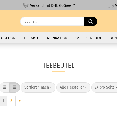
V
Versand mit DHL GoGreen*
Suche...
ZUBEHÖR
TEE ABO
INSPIRATION
OSTER-FREUDE
RUN
TEEBEUTEL
Sortieren nach
pro Seite
pro Seite
Sortieren nach
Alle Hersteller
24 pro Seite
1
2
»