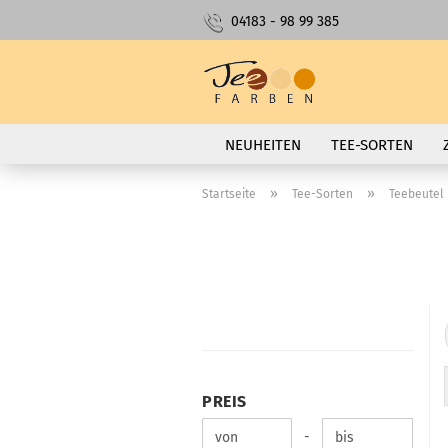
04183 - 98 99 385
NEUHEITEN
TEE-SORTEN
»
»
Startseite
Tee-Sorten
Teebeutel
PREIS
PREIS
Preis bis
-