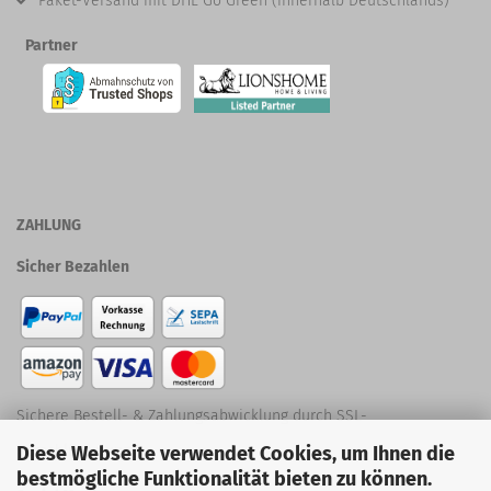
Paket-Versand mit DHL Go Green (innerhalb Deutschlands)
Partner
ZAHLUNG
Sicher Bezahlen
Sichere Bestell- & Zahlungsabwicklung durch SSL-
Diese Webseite verwendet Cookies, um Ihnen die
Verschlüsselung
bestmögliche Funktionalität bieten zu können.