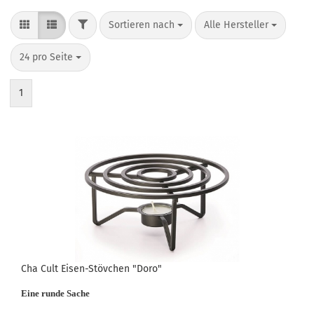
FILTER
Sortieren nach
pro Seite
Sortieren nach
Alle Hersteller
pro Seite
24 pro Seite
1
Cha Cult Eisen-Stövchen "Doro"
Eine runde Sache