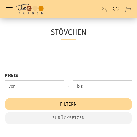
STÖVCHEN
PREIS
PREIS
Preis bis
-
FILTERN
ZURÜCKSETZEN