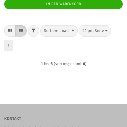
IN DEN WARENKORB
FILTER
Sortieren nach
pro Seite
Sortieren nach
24 pro Seite
1
1
bis
6
(von insgesamt
6
)
KONTAKT