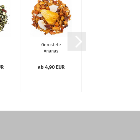
Geröstete
Cold Brew
Ananas
"Matcha
(natürlich und
Strawberry"
mild)
(natürlich)...
UR
ab 4,90 EUR
6,99 EUR
69,90 EUR pro 1kg