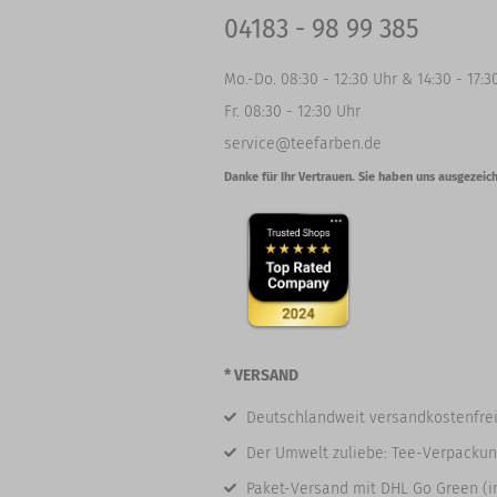
04183 - 98 99 385
Mo.-Do. 08:30 - 12:30 Uhr & 14:30 - 17:3
Fr. 08:30 - 12:30 Uhr
service@teefarben.de
Danke für Ihr Vertrauen. Sie haben uns ausgezeich
* VERSAND
Deutschlandweit versandkostenfrei
Der Umwelt zuliebe: Tee-Verpackun
Paket-Versand mit DHL Go Green (i