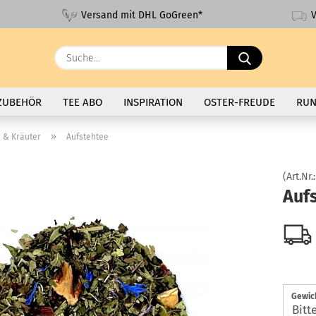
V
Versand mit DHL GoGreen*
Suche...
ZUBEHÖR
TEE ABO
INSPIRATION
OSTER-FREUDE
RUN
»
 & Kräuter
Aufstehtee
(Art.Nr.
Auf
Gewic