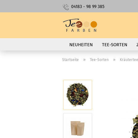
04183 - 98 99 385
NEUHEITEN
TEE-SORTEN
»
»
Startseite
Tee-Sorten
Kräutertee