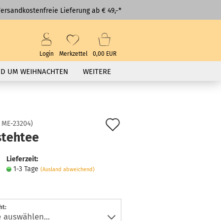
ersandkostenfreie Lieferung ab € 49,-*
Login
Merkzettel
0,00 EUR
D UM WEIHNACHTEN
WEITERE
Auf
:
ME-23204
)
stehtee
den
Merkzettel
Lieferzeit:
1-3 Tage
(Ausland abweichend)
ht: