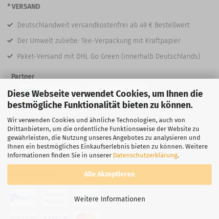
* VERSAND
Deutschlandweit versandkostenfrei ab 49 € Bestellwert
Der Umwelt zuliebe: Tee-Verpackung mit Kraftpapier
Paket-Versand mit DHL Go Green (innerhalb Deutschlands)
Partner
Diese Webseite verwendet Cookies, um Ihnen die
bestmögliche Funktionalität bieten zu können.
Wir verwenden Cookies und ähnliche Technologien, auch von
Drittanbietern, um die ordentliche Funktionsweise der Website zu
gewährleisten, die Nutzung unseres Angebotes zu analysieren und
Ihnen ein bestmögliches Einkaufserlebnis bieten zu können. Weitere
Informationen finden Sie in unserer
Datenschutzerklärung
.
ZAHLUNG
Alle Akzeptieren
Sicher Bezahlen
Weitere Informationen