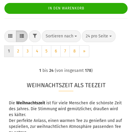
IN DEN WARENKORB
FILTER
Sortieren nach
pro Seite
Sortieren nach
24 pro Seite
1
2
3
4
5
6
7
8
»
1
bis
24
(von insgesamt
178
)
WEIHNACHTSZEIT ALS TEEZEIT
Die
Weihnachtszeit
ist für viele Menschen die schönste Zeit
des Jahres. Die Stimmung wird gemützlicher, draußen wird
es kälter.
Der perfekte Anlass, einen warmen Tee zu genießen und auf
speziellen, zur weihnachtlichen Atmosphäre passenden Tee