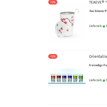
TEAEVE® "
-12%
Aus feinem P
Lieferzeit:
1
Orientalis
-12%
6 trendige F
Lieferzeit:
1