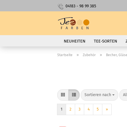
04183 - 98 99 385
NEUHEITEN
TEE-SORTEN
»
»
Startseite
Zubehör
Becher, Gläs
Sortieren nach
pr
Sortieren nach
Al
1
2
3
4
5
»