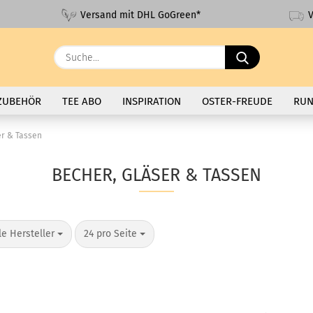
V
Versand mit DHL GoGreen*
Suche...
ZUBEHÖR
TEE ABO
INSPIRATION
OSTER-FREUDE
RUN
er & Tassen
BECHER, GLÄSER & TASSEN
o Seite
pro Seite
le Hersteller
24 pro Seite