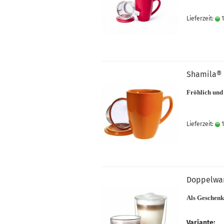
Lieferzeit:
1
Shamila® 
Fröhlich und 
Lieferzeit:
1
Doppelwan
Als Geschenk
Variante: