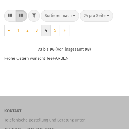
FILTER
Sortieren nach
pro Seite
Sortieren nach
24 pro Seite
«
1
2
3
4
5
»
73
bis
96
(von insgesamt
98
)
Frohe Ostern wünscht TeeFARBEN
KONTAKT
Telefonische Bestellung und Beratung unter: