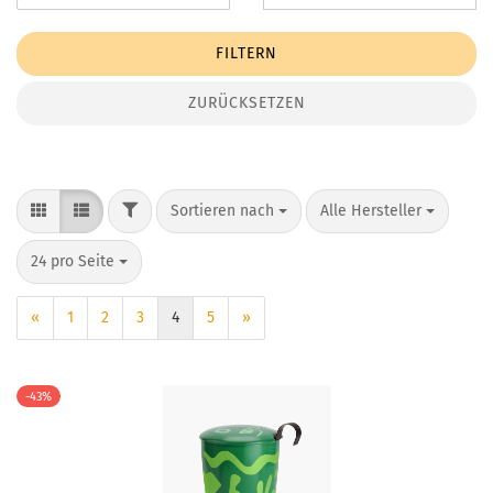
FILTERN
ZURÜCKSETZEN
FILTER
Sortieren nach
pro Seite
Sortieren nach
Alle Hersteller
pro Seite
24 pro Seite
«
1
2
3
4
5
»
-43%