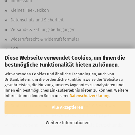
Impressum
Kleines Tee-Lexikon
Datenschutz und Sicherheit
Versand- & Zahlungsbedingungen
Widerrufsrecht & Widerrufsformular
AGB
Diese Webseite verwendet Cookies, um Ihnen die
Kontakt
bestmögliche Funktionalität bieten zu können.
Cookie Einstellungen
Wir verwenden Cookies und ähnliche Technologien, auch von
Drittanbietern, um die ordentliche Funktionsweise der Website zu
gewährleisten, die Nutzung unseres Angebotes zu analysieren und
Ihnen ein bestmögliches Einkaufserlebnis bieten zu können. Weitere
* VERSAND
Informationen finden Sie in unserer
Datenschutzerklärung
.
Deutschlandweit versandkostenfrei ab 49 € Bestellwert
Alle Akzeptieren
Der Umwelt zuliebe: Tee-Verpackung mit Kraftpapier
Weitere Informationen
Paket-Versand mit DHL Go Green (innerhalb Deutschlands)