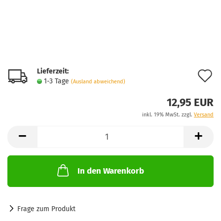
Lieferzeit:
A
1-3 Tage
(Ausland abweichend)
d
12,95 EUR
M
inkl. 19% MwSt. zzgl.
Versand
In den Warenkorb
Frage zum Produkt