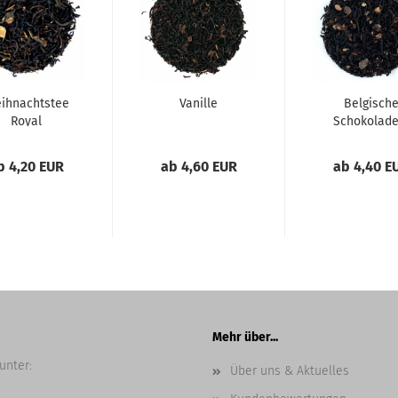
ihnachtstee
Vanille
Belgisch
Royal
Schokolade
Trüffel
b 4,20 EUR
ab 4,60 EUR
ab 4,40 E
Mehr über...
unter:
Über uns & Aktuelles