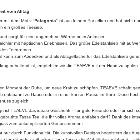
eit vom Alltag
 mit dem Motiv "
Patagonia
" ist aus feinem Porzellan und hat nicht nur
ch ein großes Teesieb.
iß und sorgt für eine angenehme Wärme beim Anfassen
ichler mit haptischen Erlebnissen. Das große Edelstahlsieb mit aufwe
g des Teearomas.
l kann zum Abdecken und als Ablagefläche für das Edelstahlsieb genu
ang anhaltend ist, empfehlen wir die TEAEVE mit der Hand zu spülen. N
en Moment der Ruhe, um neue Kraft zu schöpfen. TEAEVE schafft gen
Ob entspannt zu Hause oder in einer kurzen Pause im Büro: Diese hoch
nuss zugleich.
n ist TEAEVE das ideale Geschenk – für gute Freunde oder für sich se
fgebrühte Tasse Tee, die ihr volles Aroma entfalten darf? Dank des int
ufguss zum unkomplizierten Genussmoment.
 nur durch Funktionalität: Die kunstvollen Designs begeistern das A
an Ihre Hände sanft wärmt. Eine Tasse, die Wohlfühlen zelebriert – stil