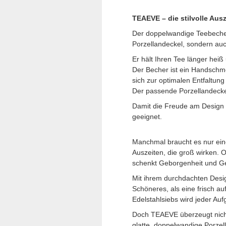
TEAEVE – die stilvolle Ausz
Der doppelwandige Teebecher
Porzellandeckel, sondern au
Er hält Ihren Tee länger he
Der Becher ist ein Handschme
sich zur optimalen Entfaltun
Der passende Porzellandecke
Damit die Freude am Design l
geeignet.
Manchmal braucht es nur ein
Auszeiten, die groß wirken. 
schenkt Geborgenheit und Ge
Mit ihrem durchdachten Desig
Schöneres, als eine frisch au
Edelstahlsiebs wird jeder A
Doch TEAEVE überzeugt nicht
glatte, doppelwandige Porzell