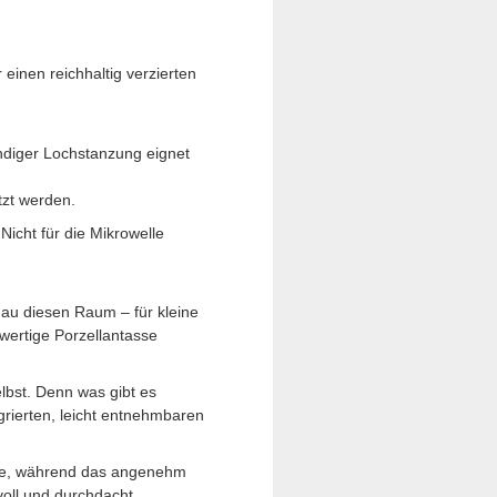
 einen reichhaltig verzierten
ndiger Lochstanzung eignet
tzt werden.
icht für die Mikrowelle
au diesen Raum – für kleine
wertige Porzellantasse
lbst. Denn was gibt es
egrierten, leicht entnehmbaren
uge, während das angenehm
voll und durchdacht.