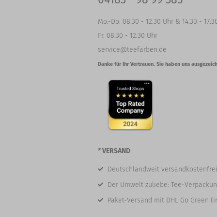
Mo.-Do. 08:30 - 12:30 Uhr & 14:30 - 17:3
Fr. 08:30 - 12:30 Uhr
service@teefarben.de
Danke für Ihr Vertrauen. Sie haben uns ausgezeich
* VERSAND
Deutschlandweit versandkostenfrei
Der Umwelt zuliebe: Tee-Verpackun
Paket-Versand mit DHL Go Green (i