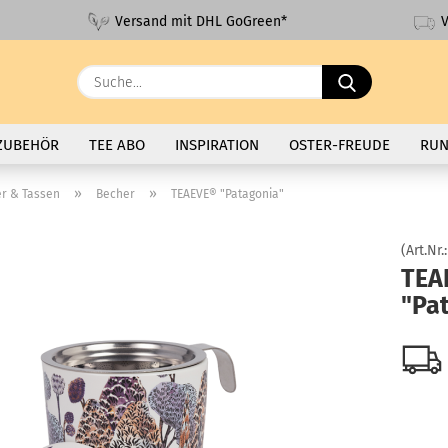
V
Versand mit DHL GoGreen*
Suche...
ZUBEHÖR
TEE ABO
INSPIRATION
OSTER-FREUDE
RUN
»
»
er & Tassen
Becher
TEAEVE® "Patagonia"
(Art.Nr.
TEA
"Pa