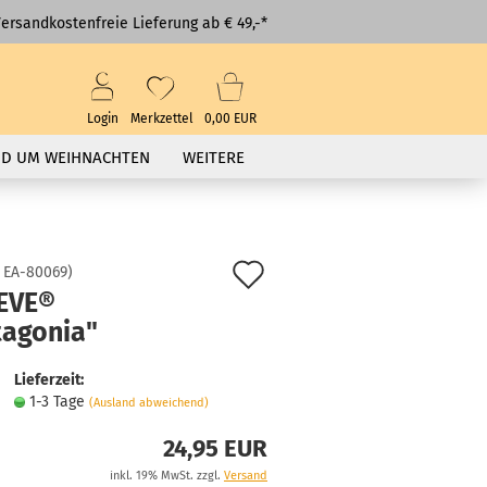
ersandkostenfreie Lieferung ab € 49,-*
Login
Merkzettel
0,00 EUR
D UM WEIHNACHTEN
WEITERE
Auf
:
EA-80069
)
EVE®
den
tagonia"
Merkzettel
Lieferzeit:
1-3 Tage
(Ausland abweichend)
24,95 EUR
inkl. 19% MwSt. zzgl.
Versand