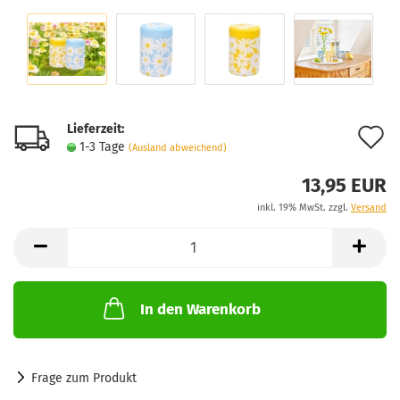
Lieferzeit:
A
1-3 Tage
(Ausland abweichend)
d
13,95 EUR
M
inkl. 19% MwSt. zzgl.
Versand
In den Warenkorb
Frage zum Produkt