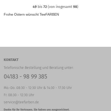
49
bis
72
(von insgesamt
98
)
Frohe Ostern wünscht TeeFARBEN
KONTAKT
Telefonische Bestellung und Beratung unter:
04183 - 98 99 385
Mo.-Do. 08:30 - 12:30 Uhr & 14:30 - 17:30 Uhr
Fr. 08:30 - 12:30 Uhr
service@teefarben.de
Danke für Ihr Vertrauen. Sie haben uns ausgezeichnet.