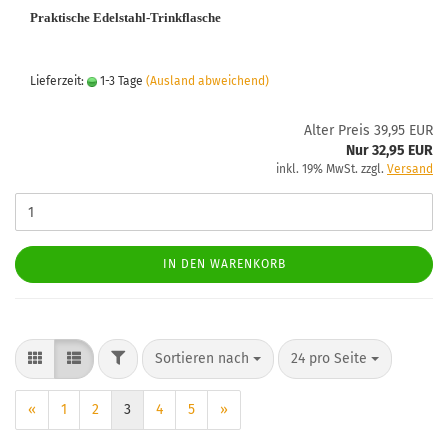
Praktische Edelstahl-Trinkflasche
Lieferzeit:
1-3 Tage
(Ausland abweichend)
Alter Preis 39,95 EUR
Nur 32,95 EUR
inkl. 19% MwSt. zzgl.
Versand
IN DEN WARENKORB
FILTER
Sortieren nach
pro Seite
Sortieren nach
24 pro Seite
«
1
2
3
4
5
»