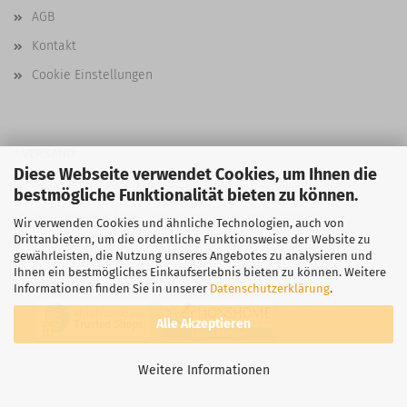
AGB
Kontakt
Cookie Einstellungen
* VERSAND
Diese Webseite verwendet Cookies, um Ihnen die
Deutschlandweit versandkostenfrei ab 49 € Bestellwert
bestmögliche Funktionalität bieten zu können.
Der Umwelt zuliebe: Tee-Verpackung mit Kraftpapier
Wir verwenden Cookies und ähnliche Technologien, auch von
Drittanbietern, um die ordentliche Funktionsweise der Website zu
Paket-Versand mit DHL Go Green (innerhalb Deutschlands)
gewährleisten, die Nutzung unseres Angebotes zu analysieren und
Ihnen ein bestmögliches Einkaufserlebnis bieten zu können. Weitere
Partner
Informationen finden Sie in unserer
Datenschutzerklärung
.
Alle Akzeptieren
Weitere Informationen