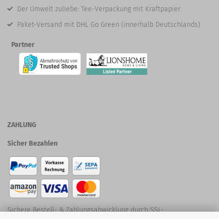
Der Umwelt zuliebe: Tee-Verpackung mit Kraftpapier
Paket-Versand mit DHL Go Green (innerhalb Deutschlands)
Partner
ZAHLUNG
Sicher Bezahlen
Sichere Bestell- & Zahlungsabwicklung durch SSL-