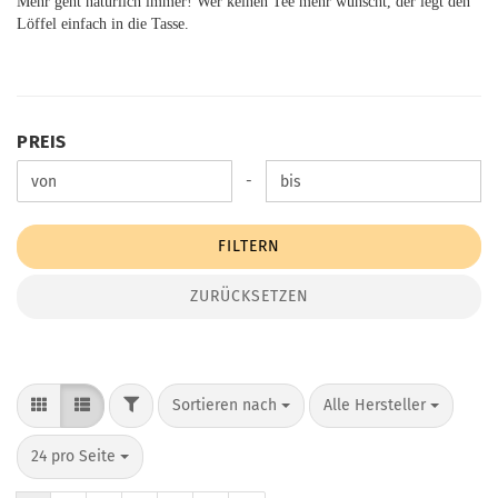
Mehr geht natürlich immer! Wer keinen Tee mehr wünscht, der legt den
Löffel einfach in die Tasse.
PREIS
PREIS
Preis bis
-
FILTERN
ZURÜCKSETZEN
FILTER
Sortieren nach
pro Seite
Sortieren nach
Alle Hersteller
pro Seite
24 pro Seite