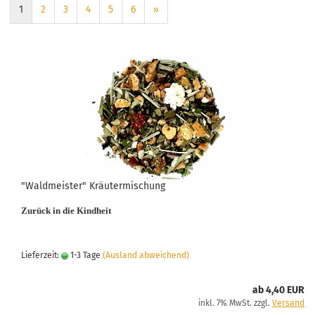
1
2
3
4
5
6
»
"Waldmeister" Kräutermischung
Zurück in die Kindheit
Lieferzeit:
1-3 Tage
(Ausland abweichend)
ab 4,40 EUR
inkl. 7% MwSt. zzgl.
Versand