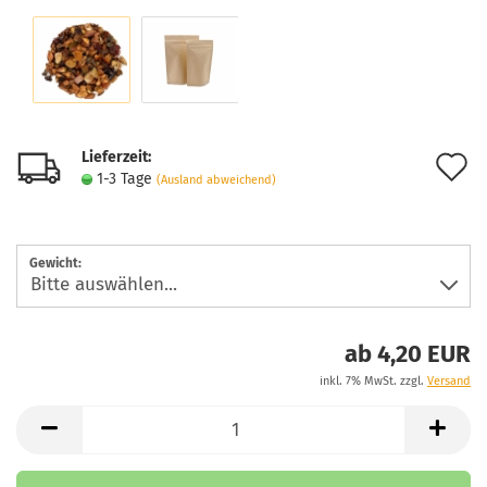
Lieferzeit:
A
1-3 Tage
(Ausland abweichend)
d
M
Gewicht:
ab 4,20 EUR
inkl. 7% MwSt. zzgl.
Versand