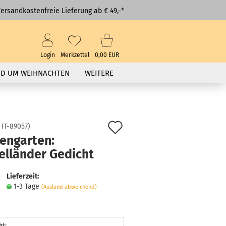
ersandkostenfreie Lieferung ab € 49,-*
Login
Merkzettel
0,00 EUR
D UM WEIHNACHTEN
WEITERE
Auf
:
IT-89057
)
nengarten:
den
elländer Gedicht
Merkzettel
Lieferzeit:
1-3 Tage
(Ausland abweichend)
ht: