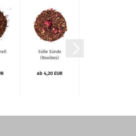
ell
Süße Sünde
LEEZA®
(Rooibos)
"Padma"
Alter Preis 34,95 EUR
UR
ab 4,20 EUR
Nur 32,95 EUR