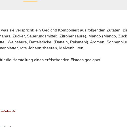
 was sie verspricht: ein Gedicht! Komponiert aus folgenden Zutaten: 
nanas, Zucker, Säuerungsmittel: Zitronensäure), Mango (Mango, Zucke
ttel: Weinsäure, Dattelstücke (Datteln, Reismehl), Aromen, Sonnenbl
tenblätter, rote Johannisbeeren, Malvenblüten.
ür die Herstellung eines erfrischenden Eistees geeignet!
teefarben.de