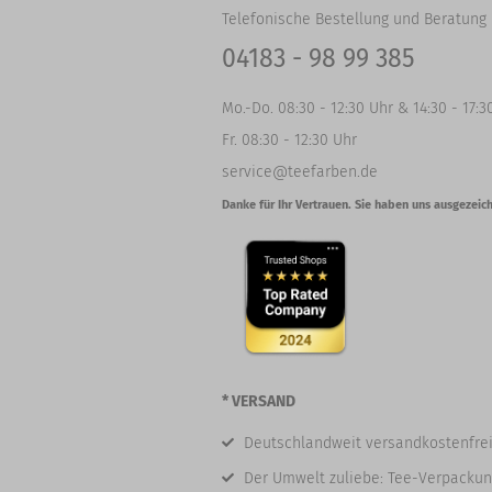
Telefonische Bestellung und Beratung 
04183 - 98 99 385
Mo.-Do. 08:30 - 12:30 Uhr & 14:30 - 17:3
Fr. 08:30 - 12:30 Uhr
service@teefarben.de
Danke für Ihr Vertrauen. Sie haben uns ausgezeich
* VERSAND
Deutschlandweit versandkostenfrei
Der Umwelt zuliebe: Tee-Verpackun