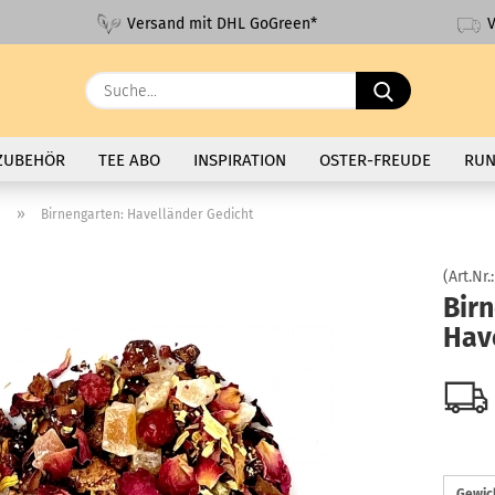
V
Versand mit DHL GoGreen*
Suche...
ZUBEHÖR
TEE ABO
INSPIRATION
OSTER-FREUDE
RUN
»
e
Birnengarten: Havelländer Gedicht
(Art.Nr.
Bir
Hav
Gewic