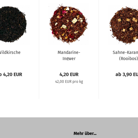
ildkirsche
Mandarine-
Sahne-Karam
Ingwer
(Rooibos)
(Rooibos)
b 4,20 EUR
4,20 EUR
ab 3,90 E
42,00 EUR pro kg
Mehr über...