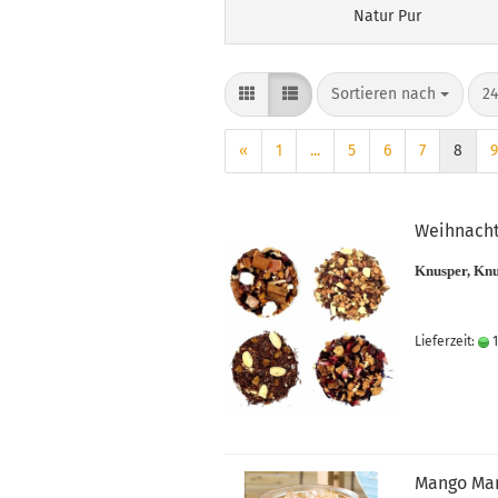
Natur Pur
Sortieren nach
pr
Sortieren nach
24
«
1
...
5
6
7
8
9
Weihnacht
Knusper, Knu
Lieferzeit:
1
Mango Ma