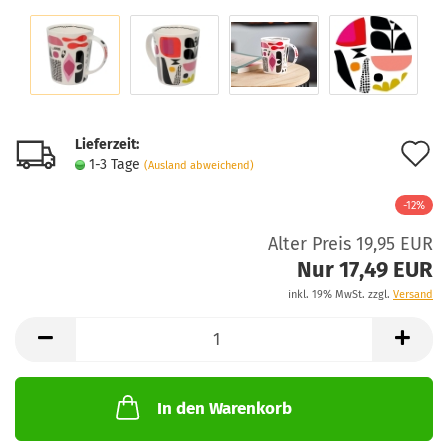
Lieferzeit:
A
1-3 Tage
(Ausland abweichend)
d
-12%
M
Alter Preis 19,95 EUR
Nur 17,49 EUR
inkl. 19% MwSt. zzgl.
Versand
In den Warenkorb