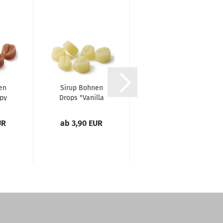
en
Sirup Bohnen
Türkischer
py
Drops "Vanilla
Honig
..
Cream"...
(Flavoured
coffee)
UR
ab 3,90 EUR
ab 9,49 EUR