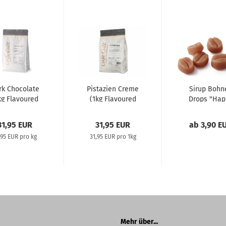
rk Chocolate
Pistazien Creme
Sirup Bohn
kg Flavoured
(1kg Flavoured
Drops "Hap
coffee)
coffee)
Haselnuss".
31,95 EUR
31,95 EUR
ab 3,90 E
,95 EUR pro kg
31,95 EUR pro 1kg
Mehr über...