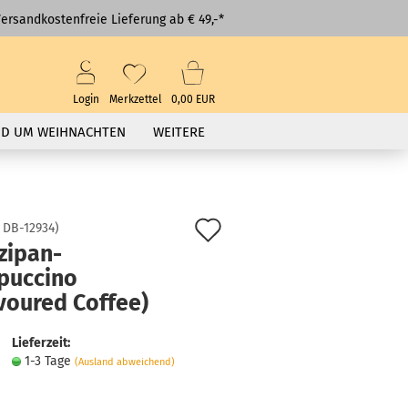
ersandkostenfreie Lieferung ab € 49,-*
Login
Merkzettel
0,00 EUR
D UM WEIHNACHTEN
WEITERE
Auf
:
DB-12934
)
zipan-
den
puccino
Merkzettel
voured Coffee)
Lieferzeit:
1-3 Tage
(Ausland abweichend)