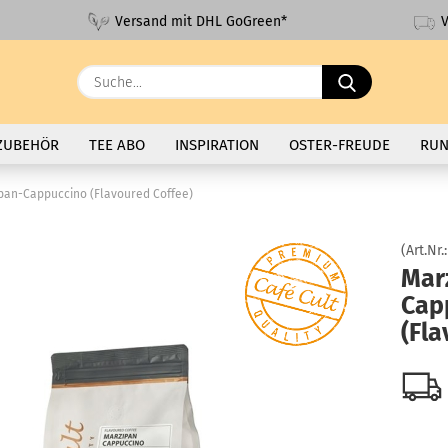
V
Versand mit DHL GoGreen*
Suche...
ZUBEHÖR
TEE ABO
INSPIRATION
OSTER-FREUDE
RUN
pan-Cappuccino (Flavoured Coffee)
(Art.Nr.
Mar
Cap
(Fla