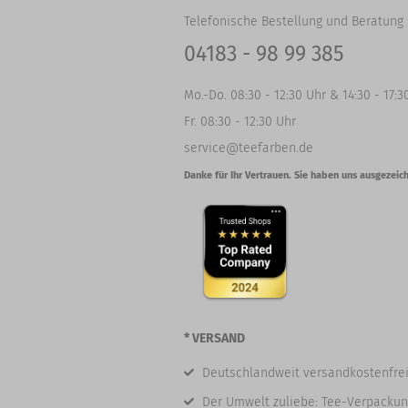
Telefonische Bestellung und Beratung 
04183 - 98 99 385
Mo.-Do. 08:30 - 12:30 Uhr & 14:30 - 17:3
Fr. 08:30 - 12:30 Uhr
service@teefarben.de
Danke für Ihr Vertrauen. Sie haben uns ausgezeich
* VERSAND
Deutschlandweit versandkostenfrei
Der Umwelt zuliebe: Tee-Verpackun