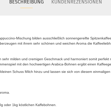
BESCHREIBUNG
KUNDENREZENSIONEN
appuccino-Mischung bilden ausschließlich sonnengereifte Spitzenkaffee
erzeugen mit ihrem sehr schönen und weichen Aroma die Kaffeeliebha
n sehr milden und cremigen Geschmack und harmoniert somit perfekt m
menspiel mit den hochwertigen Arabica-Bohnen ergibt einen Kaffeeg
 kleinen Schuss Milch hinzu und lassen sie sich von diesem einmalige
 Aroma.
50g oder 1kg köstlichen Kaffebohnen.