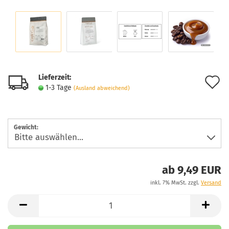
Lieferzeit:
A
1-3 Tage
(Ausland abweichend)
d
M
Gewicht:
ab 9,49 EUR
inkl. 7% MwSt. zzgl.
Versand