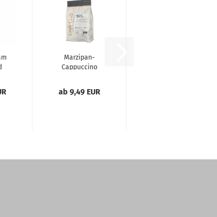
am
Marzipan-
d
Cappuccino
(Flavoured
Coffee)
UR
ab 9,49 EUR