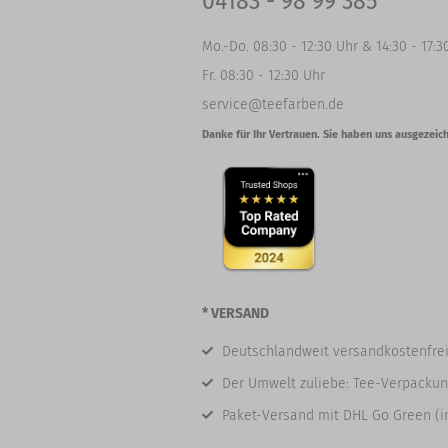
04183 - 98 99 385
Mo.-Do. 08:30 - 12:30 Uhr & 14:30 - 17:3
Fr. 08:30 - 12:30 Uhr
service@teefarben.de
Danke für Ihr Vertrauen. Sie haben uns ausgezeich
* VERSAND
Deutschlandweit versandkostenfrei
Der Umwelt zuliebe: Tee-Verpackun
Paket-Versand mit DHL Go Green (i