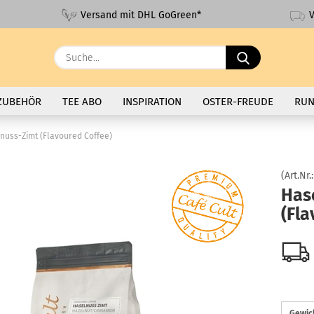
V
Versand mit DHL GoGreen*
Suche...
ZUBEHÖR
TEE ABO
INSPIRATION
OSTER-FREUDE
RUN
nuss-Zimt (Flavoured Coffee)
(Art.Nr.
Has
(Fla
Gewic