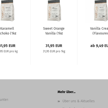
Karamell
Sweet Orange
Vanilla Cre
choko (1kg
Vanilla (1kg
(Flavoure
Flavoured
Flavoured
coffee)
Coffee)
coffee)...
31,95 EUR
31,95 EUR
ab 9,49 E
,95 EUR pro kg
31,95 EUR pro 1kg
Mehr über...
unter:
Über uns & Aktuelles