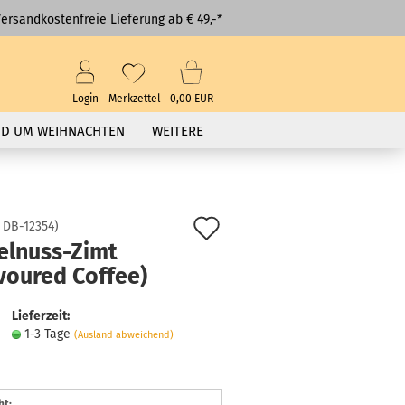
ersandkostenfreie Lieferung ab € 49,-*
Login
Merkzettel
0,00 EUR
D UM WEIHNACHTEN
WEITERE
Auf
:
DB-12354
)
elnuss-Zimt
den
voured Coffee)
Merkzettel
Lieferzeit:
1-3 Tage
(Ausland abweichend)
ht: