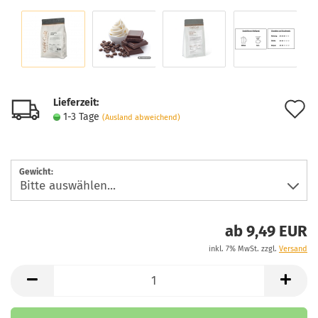
Lieferzeit:
A
1-3 Tage
(Ausland abweichend)
d
M
Gewicht:
ab 9,49 EUR
inkl. 7% MwSt. zzgl.
Versand