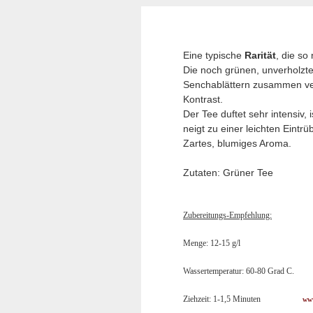
Eine typische
Rarität
, die so
Die noch grünen, unverholzte
Senchablättern zusammen verm
Kontrast.
Der Tee duftet sehr intensiv,
neigt zu einer leichten Eintrü
Zartes, blumiges Aroma.
Zutaten: Grüner Tee
Zubereitungs-Empfehlung:
Menge: 12-15 g/l
Wassertemperatur: 60-80 Grad C.
Ziehzeit: 1-1,5 Minuten
www