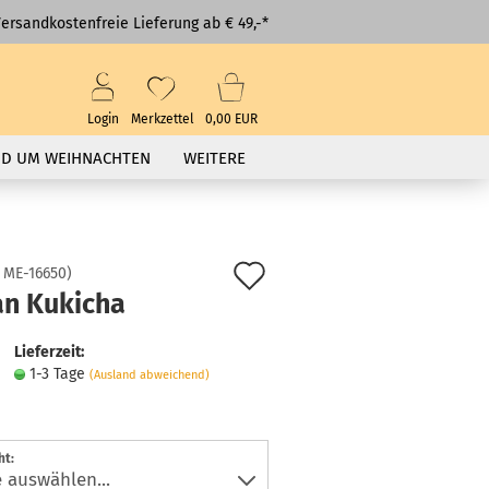
ersandkostenfreie Lieferung ab € 49,-*
Login
Merkzettel
0,00 EUR
D UM WEIHNACHTEN
WEITERE
Auf
:
ME-16650
)
an Kukicha
den
Merkzettel
Lieferzeit:
1-3 Tage
(Ausland abweichend)
ht: