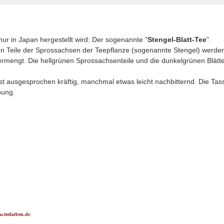
 nur in Japan hergestellt wird: Der sogenannte "
Stengel-Blatt-Tee
".
n Teile der Sprossachsen der Teepflanze (sogenannte Stengel) werden
engt. Die hellgrünen Sprossachsenteile und die dunkelgrünen Blätter
 ist ausgesprochen kräftig, manchmal etwas leicht nachbitternd. Die Tas
bung.
.teefarben.de