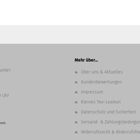
Mehr über...
unter:
Über uns & Aktuelles
Kundenbewertungen
Impressum
0 Uhr
Kleines Tee-Lexikon
Datenschutz und Sicherheit
Versand- & Zahlungsbedingu
net.
Widerrufsrecht & Widerrufsfo