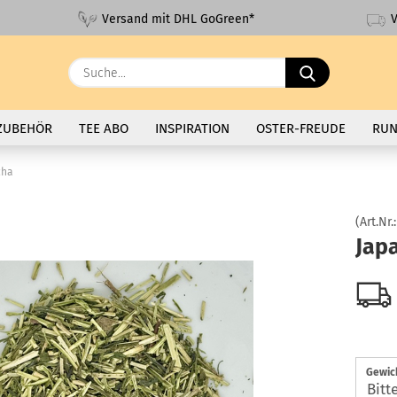
V
Versand mit DHL GoGreen*
Suche...
ZUBEHÖR
TEE ABO
INSPIRATION
OSTER-FREUDE
RUN
cha
(Art.Nr.
Jap
Gewic