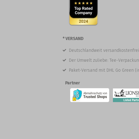
* VERSAND
Deutschlandweit versandkostenfrei
Der Umwelt zuliebe: Tee-Verpackun
Paket-Versand mit DHL Go Green (i
Partner