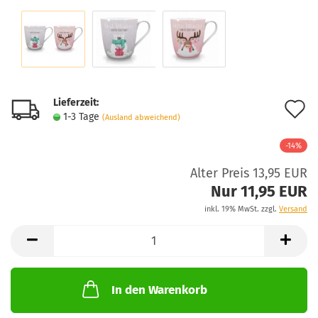
Lieferzeit:
A
1-3 Tage
(Ausland abweichend)
d
-14%
M
Alter Preis 13,95 EUR
Nur 11,95 EUR
inkl. 19% MwSt. zzgl.
Versand
In den Warenkorb