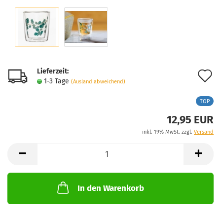
Lieferzeit:
A
1-3 Tage
(Ausland abweichend)
d
TOP
M
12,95 EUR
inkl. 19% MwSt. zzgl.
Versand
In den Warenkorb