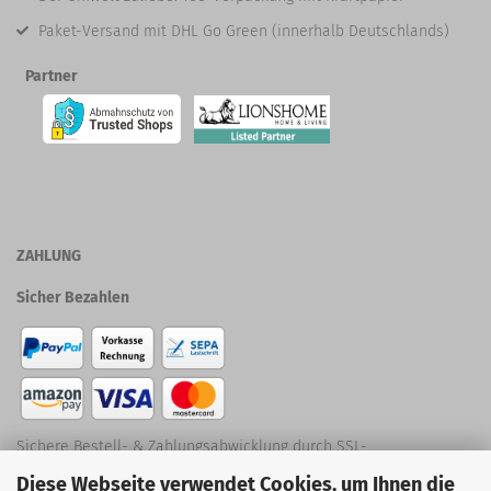
Paket-Versand mit DHL Go Green (innerhalb Deutschlands)
Partner
ZAHLUNG
Sicher Bezahlen
Sichere Bestell- & Zahlungsabwicklung durch SSL-
Diese Webseite verwendet Cookies, um Ihnen die
Verschlüsselung