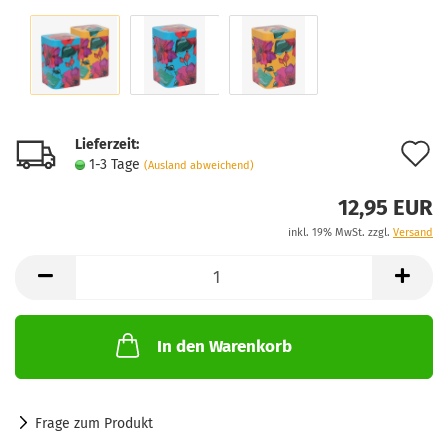
Lieferzeit:
A
1-3 Tage
(Ausland abweichend)
d
12,95 EUR
M
inkl. 19% MwSt. zzgl.
Versand
In den Warenkorb
Frage zum Produkt