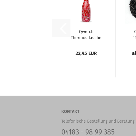
Qwetch
Thermosflasche
"
"Blume rot"
(260ml)...
22,95 EUR
a
KONTAKT
Telefonische Bestellung und Beratung 
04183 - 98 99 385