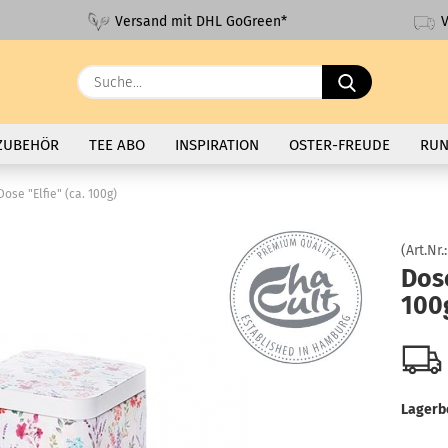
V
Versand mit DHL GoGreen*
Suche...
ZUBEHÖR
TEE ABO
INSPIRATION
OSTER-FREUDE
RUN
Dose "Elfie" (ca. 100g)
(Art.Nr.
Dose
100
Lagerb