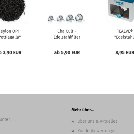
Ceylon OP1
Cha Cult -
TEAEVE®
Pettiagalla"
Edelstahlfilter
"Edelstahl
Sieb"
b 3,90 EUR
ab 5,90 EUR
8,95 EU
Mehr über...
unter:
Über uns & Aktuelles
Kundenbewertungen