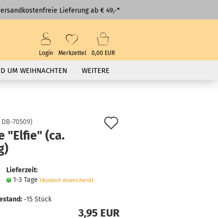
ersandkostenfreie Lieferung ab € 49,-*
Login
Merkzettel
0,00 EUR
D UM WEIHNACHTEN
WEITERE
Auf
:
DB-70509
)
 "Elfie" (ca.
den
g)
Merkzettel
Lieferzeit:
1-3 Tage
(Ausland abweichend)
estand:
-15
Stück
3,95 EUR