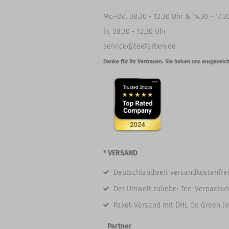
Mo.-Do. 08:30 - 12:30 Uhr & 14:30 - 17:3
Fr. 08:30 - 12:30 Uhr
service@teefarben.de
Danke für Ihr Vertrauen. Sie haben uns ausgezeich
* VERSAND
Deutschlandweit versandkostenfrei
Der Umwelt zuliebe: Tee-Verpackun
Paket-Versand mit DHL Go Green (i
Partner