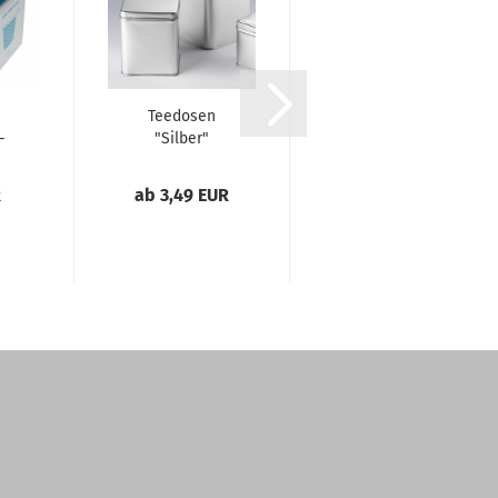
Teedosen
Teedose mit
-
"Silber"
Aromaschutz
R
ab 3,49 EUR
4,95 EUR