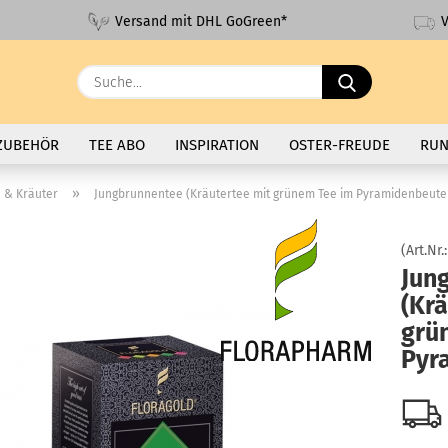
V
Versand mit DHL GoGreen*
Suche...
ZUBEHÖR
TEE ABO
INSPIRATION
OSTER-FREUDE
RUN
»
 & Kräuter
Jungbrunnentee (Kräutertee mit grünem Tee im Pyramidenbeute
(Art.Nr.
Jun
(Krä
grü
Pyr