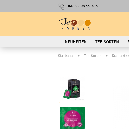
04183 - 98 99 385
NEUHEITEN
TEE-SORTEN
»
»
Startseite
Tee-Sorten
Kräutertee