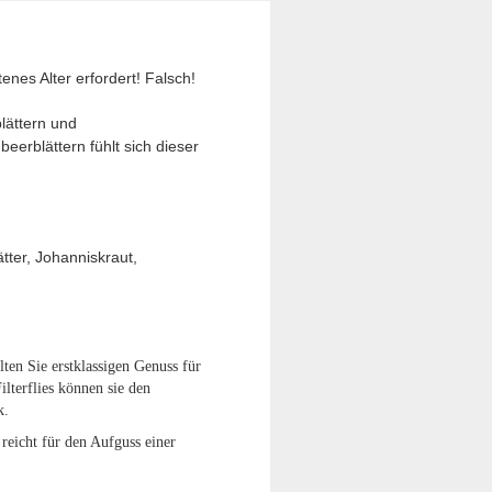
nes Alter erfordert! Falsch!
blättern und
erblättern fühlt sich dieser
tter, Johanniskraut,
lten Sie erstklassigen Genuss für
lterflies können sie den
k.
 reicht für den Aufguss einer