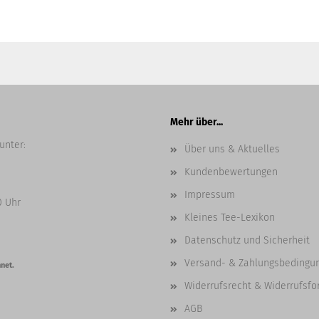
Mehr über...
unter:
Über uns & Aktuelles
Kundenbewertungen
Impressum
0 Uhr
Kleines Tee-Lexikon
Datenschutz und Sicherheit
Versand- & Zahlungsbedingu
net.
Widerrufsrecht & Widerrufsfo
AGB