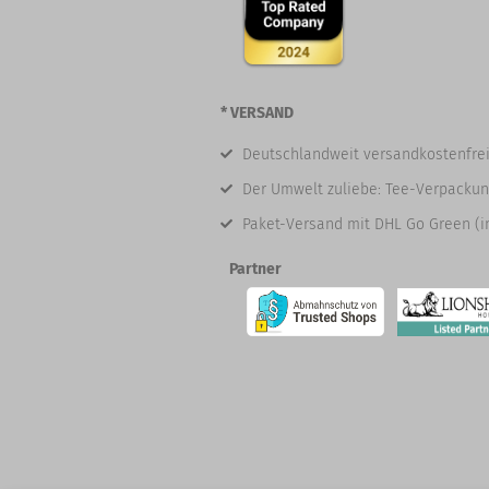
* VERSAND
Deutschlandweit versandkostenfrei
Der Umwelt zuliebe: Tee-Verpackun
Paket-Versand mit DHL Go Green (i
Partner