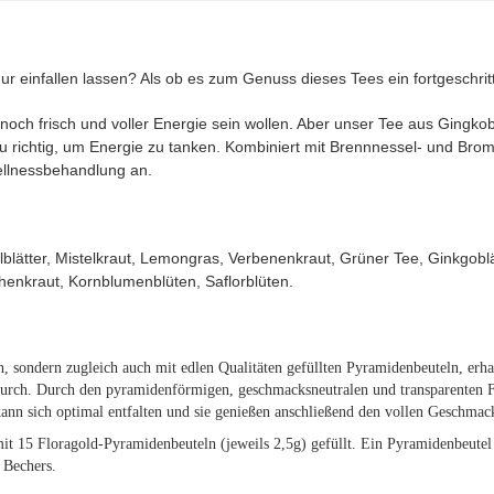
 einfallen lassen? Als ob es zum Genuss dieses Tees ein fortgeschritte
rs noch frisch und voller Energie sein wollen. Aber unser Tee aus Gingko
 richtig, um Energie zu tanken. Kombiniert mit Brennnessel- und Brombe
ellnessbehandlung an.
blätter, Mistelkraut, Lemongras, Verbenenkraut, Grüner Tee, Ginkgoblä
henkraut, Kornblumenblüten, Saflorblüten.
n, sondern zugleich auch mit edlen Qualitäten gefüllten Pyramidenbeuteln, erha
durch. Durch den pyramidenförmigen, geschmacksneutralen und transparenten Fi
kann sich optimal entfalten und sie genießen anschließend den vollen Geschmac
t mit 15 Floragold-Pyramidenbeuteln (jeweils 2,5g) gefüllt. Ein Pyramidenbeutel
 Bechers.