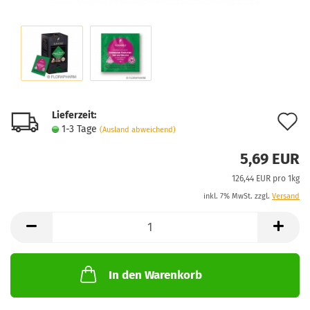
Lieferzeit:
A
1-3 Tage
(Ausland abweichend)
d
5,69 EUR
M
126,44 EUR pro 1kg
inkl. 7% MwSt. zzgl.
Versand
In den Warenkorb