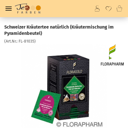
Schweizer Kräutertee natürlich (Kräutermischung im
Pyramidenbeutel)
(Art.Nr.:
FL-81035
)