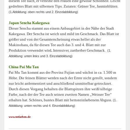
diesem Tee nach, er verleihe den Frauen eine gewisse Schönheit. Leicht
gedrehtes Blatt mit silbernen Tips. Zutaten: Grüner Tee, Jasminblüten.
(1.Abbildung: oben rechts und 2. Einzelabbildung)
Japan Sencha Kakegawa
Dieser Sencha stammt aus einem Anbaugebiet in der Nähe der Stadt
Kakegawa. Der Sencha ist weich und mild im Geschmack. Das Blatt ist
größer und von der Gesamterscheinung etwas heller als der
Makinohara, da für diesen Tee auch das 3. und 4. Blatt mit zur
Produktion verwendet wird
.
Intensiver, zartherber Geschmack.
(1.
Abbildung: unten links und 3. Einzelabbildung)
China Pai Mu Tan
Pai Mu Tan kommt aus der Provinz Fujian und wächst in ca. 1.500 m
Höhe. Die feinen Blätter werden nach der Ernte nicht gerollt, sondern
nur leicht anfermentiert und anschließend unmittelbar getrocknet.
Durch diesen Vorgang behalten die Blattspitzen ihre weiß/silbrige
Farbe, nach der der Tee auch seinen zweiten Namen „Weisser Tee“
erhalten hat. Schönes, buntes Blatt mit bernsteinfarbenem Abguss.
(1.
Abbildung: unten rechts und 4. Einzelabbildung)
www.teefarben.de