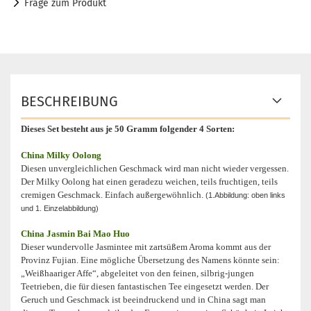
Frage zum Produkt
BESCHREIBUNG
Dieses Set besteht aus je 50 Gramm folgender 4 Sorten:
China Milky Oolong
Diesen unvergleichlichen Geschmack wird man nicht wieder vergessen.
Der Milky Oolong hat einen geradezu weichen, teils fruchtigen, teils
cremigen Geschmack. Einfach außergewöhnlich.
(1.Abbildung: oben links
und 1. Einzelabbildung)
China Jasmin Bai Mao Huo
Dieser wundervolle Jasmintee mit zartsüßem Aroma kommt aus der
Provinz Fujian. Eine mögliche Übersetzung des Namens könnte sein:
„Weißhaariger Affe“, abgeleitet von den feinen, silbrig-jungen
Teetrieben, die für diesen fantastischen Tee eingesetzt werden. Der
Geruch und Geschmack ist beeindruckend und in China sagt man