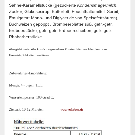
Sahne-Karamellstücke (gezuckerte
Kondensmagermilch
,
Zucker, Glukosesirup, Butterfett, Feuchthaltemittel: Sorbit,
Emulgator: Mono- und Diglyceride von Speisefettsäuren),
Buchweizen gepoppt , Brombeerblätter süß, gefr.-getr.
Erdbeerstücke, gefr.-getr. Erdbeerscheiben, gefr.-getr.
Rhabarberstücke.
Allergiehinweis: Alle
kursiv
dargestellten Zutaten können Allergien oder
Unverträglichkeiten auslösen.
Zubereitungs-Empfehlung:
Menge: 4 - 5 geh. TL/L
Wassertemperatur: 100 Grad C.
Ziehzeit: 10-12 Minuten
www.teefarben.de