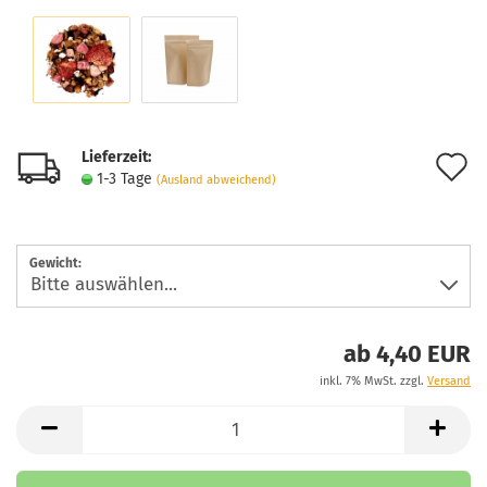
Lieferzeit:
A
1-3 Tage
(Ausland abweichend)
d
M
Gewicht:
ab 4,40 EUR
inkl. 7% MwSt. zzgl.
Versand