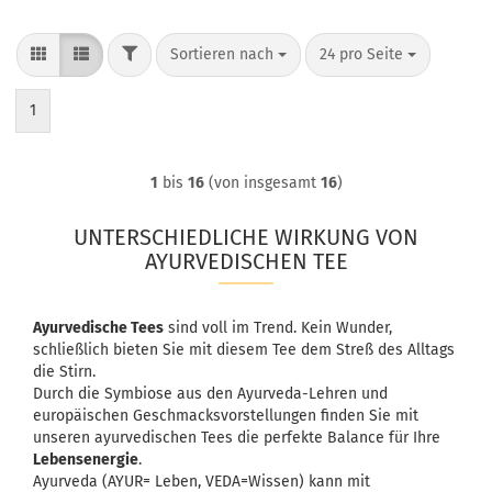
FILTER
Sortieren nach
pro Seite
Sortieren nach
24 pro Seite
1
1
bis
16
(von insgesamt
16
)
UNTERSCHIEDLICHE WIRKUNG VON
AYURVEDISCHEN TEE
Ayurvedische Tees
sind voll im Trend. Kein Wunder,
schließlich bieten Sie mit diesem Tee dem Streß des Alltags
die Stirn.
Durch die Symbiose aus den Ayurveda-Lehren und
europäischen Geschmacksvorstellungen finden Sie mit
unseren ayurvedischen Tees die perfekte Balance für Ihre
Lebensenergie
.
Ayurveda (AYUR= Leben, VEDA=Wissen) kann mit