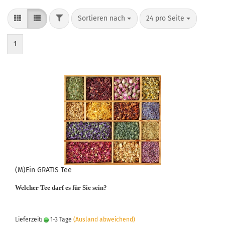
FILTER
Sortieren nach
pro Seite
Sortieren nach
24 pro Seite
1
(M)Ein GRATIS Tee
Welcher Tee darf es für Sie sein?
Lieferzeit:
1-3 Tage
(Ausland abweichend)