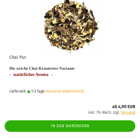
Chai Pur
Die weiche Chai-Kräutertee-Variante
- natürliches Aroma -
Lieferzeit:
1-3 Tage
(Ausland abweichend)
ab 4,90 EUR
inkl. 7% MwSt. zzgl.
Versand
IN DEN WARENKORB