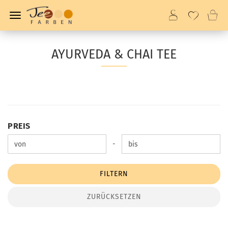
AYURVEDA & CHAI TEE
PREIS
PREIS
Preis bis
-
FILTERN
ZURÜCKSETZEN