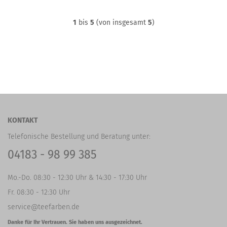
1
bis
5
(von insgesamt
5
)
KONTAKT
Telefonische Bestellung und Beratung unter:
04183 - 98 99 385
Mo.-Do. 08:30 - 12:30 Uhr & 14:30 - 17:30 Uhr
Fr. 08:30 - 12:30 Uhr
service@teefarben.de
Danke für Ihr Vertrauen. Sie haben uns ausgezeichnet.