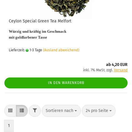
Ceylon Special Green Tea Melfort
Würzig und kräftig im Geschmack
mit goldfarbener Tasse
Lieferzeit:
1-3 Tage
(Ausland abweichend)
ab 4,20 EUR
inkl. 7% MwSt. zzgl.
Versand
IN DEN WARENKORB
FILTER
Sortieren nach
pro Seite
Sortieren nach
24 pro Seite
1