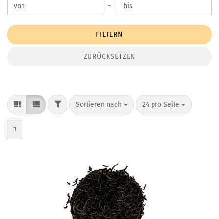
Preis bis
-
FILTERN
ZURÜCKSETZEN
FILTER
Sortieren nach
pro Seite
Sortieren nach
24 pro Seite
1