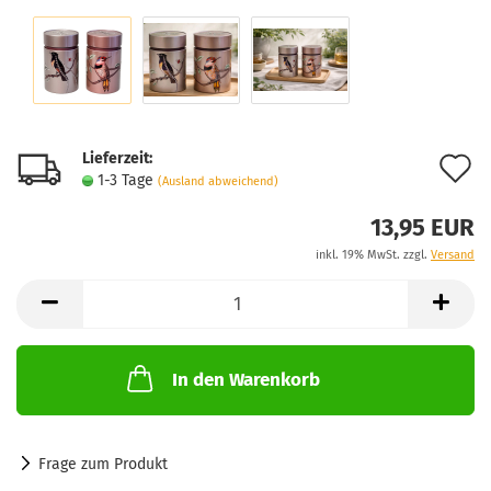
Lieferzeit:
A
1-3 Tage
(Ausland abweichend)
d
13,95 EUR
M
inkl. 19% MwSt. zzgl.
Versand
In den Warenkorb
Frage zum Produkt