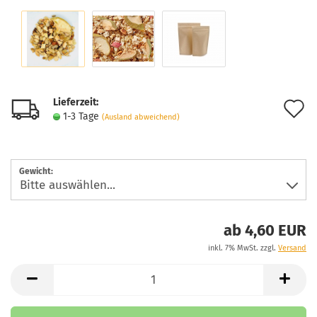
Lieferzeit:
A
1-3 Tage
(Ausland abweichend)
d
M
Gewicht:
ab 4,60 EUR
inkl. 7% MwSt. zzgl.
Versand