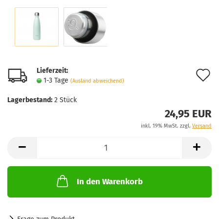
Lieferzeit:
A
1-3 Tage
(Ausland abweichend)
d
Lagerbestand:
2
Stück
M
24,95 EUR
inkl. 19% MwSt. zzgl.
Versand
In den Warenkorb