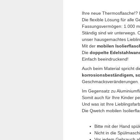
Ihre neue Thermosflasche!? 
Die flexible Lösung für alle G
Fassungsvermögen: 1.000 m
Ständig sind wir unterwegs. O
unser hausgemachtes Liebli
Mit der
mobilen Isolierflas
Die
doppelte Edelstahlwan
Einfach beeindruckend!
Auch beim Material spricht d
korrosionsbeständigem, sc
Geschmacksveränderungen. Die
Im Gegensatz zu Aluminiumf
Somit auch für Ihre Kinder pe
Und was ist Ihre Lieblingsfar
Die Qwetch mobilen Isolierfl
Bitte mit der Hand spü
Nicht in die Spülmasch
Vor jedem Gebrauch al