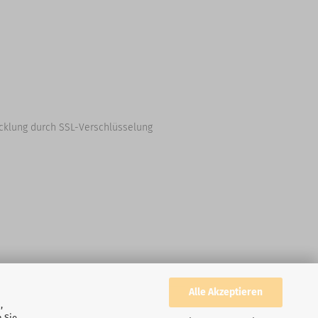
cklung durch SSL-Verschlüsselung
Alle Akzeptieren
,
 Sie