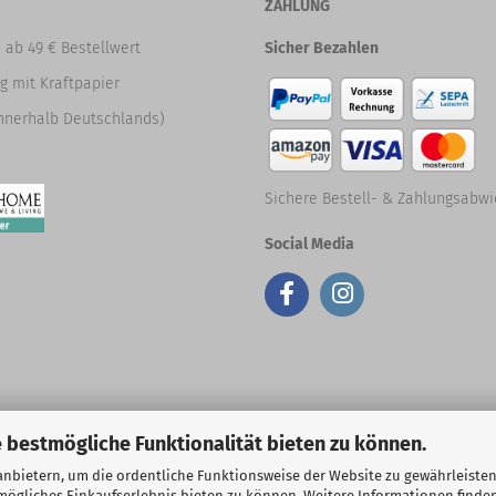
ZAHLUNG
 ab 49 € Bestellwert
Sicher Bezahlen
g mit Kraftpapier
nnerhalb Deutschlands)
Sichere Bestell- & Zahlungsabwi
Social Media
 bestmögliche Funktionalität bieten zu können.
Webshop erstellen
mit Gambio.de © 2026
nbietern, um die ordentliche Funktionsweise der Website zu gewährleisten
ögliches Einkaufserlebnis bieten zu können. Weitere Informationen finden