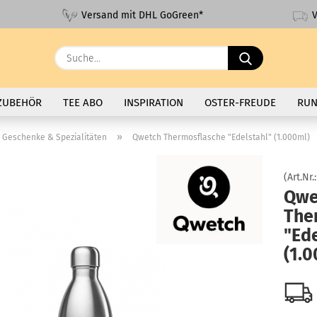
V
Versand mit DHL GoGreen*
Suche...
ZUBEHÖR
TEE ABO
INSPIRATION
OSTER-FREUDE
RUN
»
Geschenke & Spezialitäten
Qwetch Thermosflasche "Edelstahl" (1.000ml)
(Art.Nr.
Qwe
The
"Ede
(1.