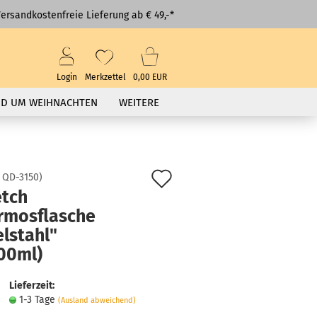
ersandkostenfreie Lieferung ab € 49,-*
Login
Merkzettel
0,00 EUR
D UM WEIHNACHTEN
WEITERE
Auf
:
QD-3150
)
tch
den
rmosflasche
Merkzettel
lstahl"
000ml)
Lieferzeit:
1-3 Tage
(Ausland abweichend)