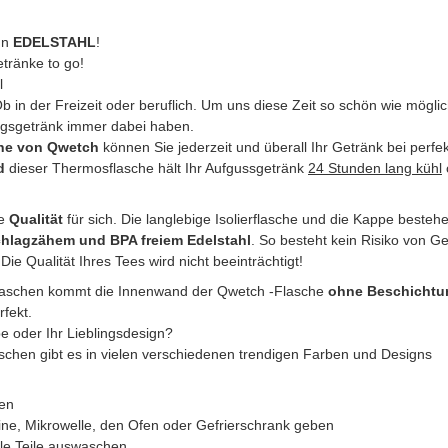
In
EDELSTAHL
!
etränke to go!
l
b in der Freizeit oder beruflich. Um uns diese Zeit so schön wie möglic
ngsgetränk immer dabei haben.
che von Qwetch
können Sie jederzeit und überall Ihr Getränk bei perf
d
dieser Thermosflasche hält Ihr Aufgussgetränk
24 Stunden lang kühl
ie
Qualität
für sich. Die langlebige Isolierflasche und die Kappe beste
hlagzähem und BPA freiem Edelstahl
. So besteht kein Risiko von G
 Qualität Ihres Tees wird nicht beeinträchtigt!
laschen kommt die Innenwand der Qwetch -Flasche
ohne Beschichtu
rfekt.
be oder Ihr Lieblingsdesign?
aschen gibt es in vielen verschiedenen trendigen Farben und Designs
len
ine, Mikrowelle, den Ofen oder Gefrierschrank geben
le Teile auswaschen