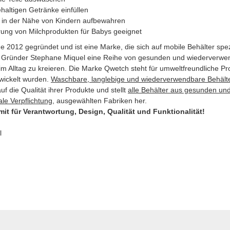
ehaltigen Getränke einfüllen
t in der Nähe von Kindern aufbewahren
rung von Milchprodukten für Babys geeignet
 2012 gegründet und ist eine Marke, die sich auf mobile Behälter spez
r Gründer Stephane Miquel eine Reihe von gesunden und wiederverwen
m Alltag zu kreieren. Die Marke Qwetch steht für umweltfreundliche Pro
ickelt wurden.
Waschbare, langlebige und wiederverwendbare Behälter 
f die Qualität ihrer Produkte und stellt
alle Behälter aus gesunden und
ale Verpflichtung
, ausgewählten Fabriken her.
it für Verantwortung, Design, Qualität und Funktionalität!
l