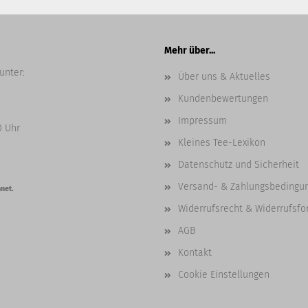
Mehr über...
unter:
Über uns & Aktuelles
Kundenbewertungen
Impressum
0 Uhr
Kleines Tee-Lexikon
Datenschutz und Sicherheit
Versand- & Zahlungsbedingu
net.
Widerrufsrecht & Widerrufsfo
AGB
Kontakt
Cookie Einstellungen