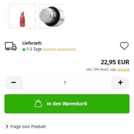
Lieferzeit:
A
1-3 Tage
(Ausland abweichend)
d
22,95 EUR
M
inkl. 19% MwSt. zzgl.
Versand
In den Warenkorb
Frage zum Produkt