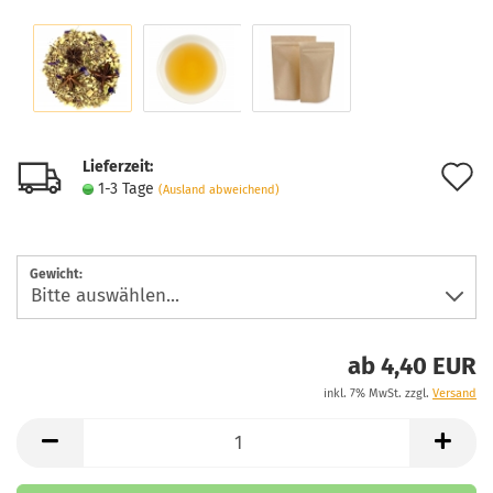
Lieferzeit:
A
1-3 Tage
(Ausland abweichend)
d
M
Gewicht:
ab 4,40 EUR
inkl. 7% MwSt. zzgl.
Versand