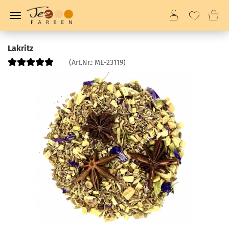
Lakritz
(Art.Nr.:
ME-23119
)