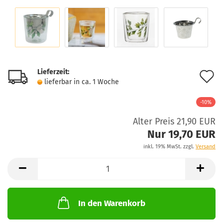
Lieferzeit:
A
lieferbar in ca. 1 Woche
d
-10%
M
Alter Preis 21,90 EUR
Nur 19,70 EUR
inkl. 19% MwSt. zzgl.
Versand
In den Warenkorb