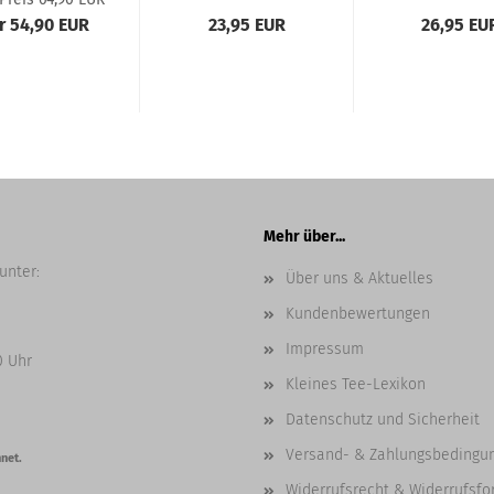
r 54,90 EUR
23,95 EUR
26,95 EU
Mehr über...
unter:
Über uns & Aktuelles
Kundenbewertungen
Impressum
0 Uhr
Kleines Tee-Lexikon
Datenschutz und Sicherheit
Versand- & Zahlungsbedingu
net.
Widerrufsrecht & Widerrufsfo