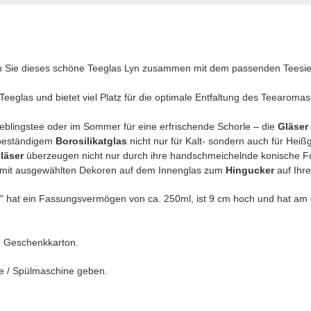
n Sie dieses schöne Teeglas Lyn zusammen mit dem passenden Teesieb
eeglas und bietet viel Platz für die optimale Entfaltung des Teearomas
Lieblingstee oder im Sommer für eine erfrischende Schorle – die
Gläser 
beständigem
Borosilikatglas
nicht nur für Kalt- sondern auch für Heiß
läser
überzeugen nicht nur durch ihre handschmeichelnde konische 
 mit ausgewählten Dekoren auf dem Innenglas zum
Hingucker
auf Ihr
" hat ein Fassungsvermögen von ca. 250ml, ist 9 cm hoch und hat am
em Geschenkkarton.
lle / Spülmaschine geben.