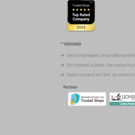
* VERSAND
Deutschlandweit versandkostenfrei
Der Umwelt zuliebe: Tee-Verpackun
Paket-Versand mit DHL Go Green (i
Partner