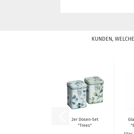
KUNDEN, WELCHE 
2er Dosen-Set
Gla
"Trees"
"
(S
Alter