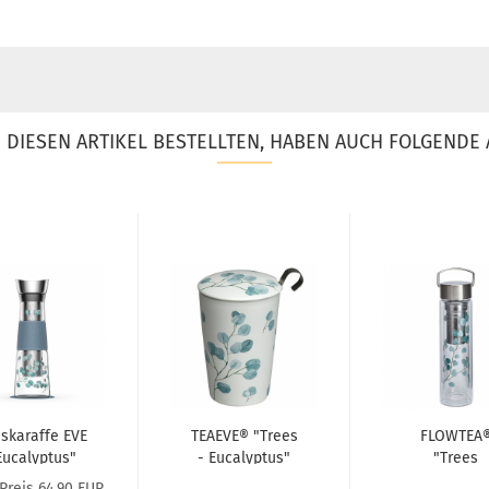
DIESEN ARTIKEL BESTELLTEN, HABEN AUCH FOLGENDE 
skaraffe EVE
TEAEVE® "Trees
FLOWTEA
Eucalyptus"
- Eucalyptus"
"Trees
par-Set mit...
Eucalyptu
 Preis 64,90 EUR