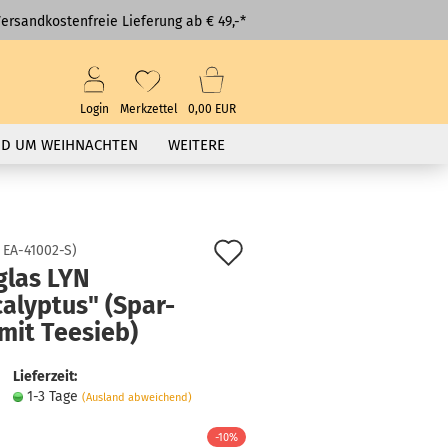
ersandkostenfreie Lieferung ab € 49,-*
Login
Merkzettel
0,00 EUR
D UM WEIHNACHTEN
WEITERE
Auf
:
EA-41002-S
)
glas LYN
den
alyptus" (Spar-
Merkzettel
mit Teesieb)
Lieferzeit:
1-3 Tage
(Ausland abweichend)
-10%