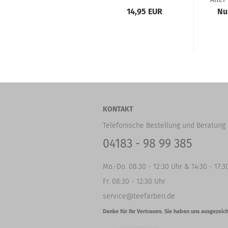
14,95 EUR
Nu
KONTAKT
Telefonische Bestellung und Beratung 
04183 - 98 99 385
Mo.-Do. 08:30 - 12:30 Uhr & 14:30 - 17:3
Fr. 08:30 - 12:30 Uhr
service@teefarben.de
Danke für Ihr Vertrauen. Sie haben uns ausgezeich