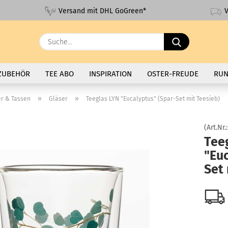
V
Versand mit DHL GoGreen*
Suche...
ZUBEHÖR
TEE ABO
INSPIRATION
OSTER-FREUDE
RUN
»
»
er & Tassen
Gläser
Teeglas LYN "Eucalyptus" (Spar-Set mit Teesieb)
(Art.Nr.
Tee
"Euc
Set 