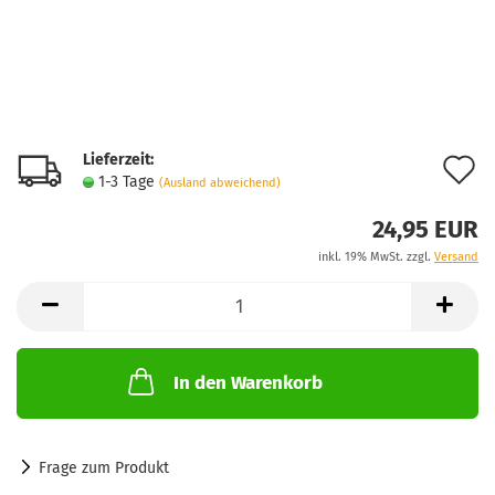
Lieferzeit:
A
1-3 Tage
(Ausland abweichend)
d
24,95 EUR
M
inkl. 19% MwSt. zzgl.
Versand
In den Warenkorb
Frage zum Produkt