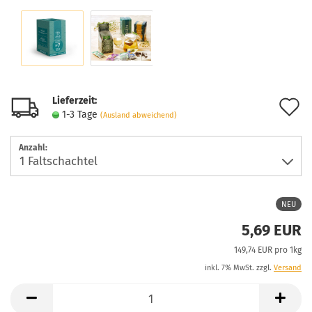
Lieferzeit:
A
1-3 Tage
(Ausland abweichend)
d
Anzahl:
M
NEU
5,69 EUR
149,74 EUR pro 1kg
inkl. 7% MwSt. zzgl.
Versand