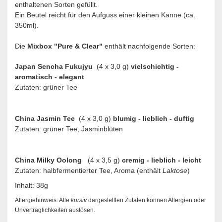
enthaltenen Sorten gefüllt.
Ein Beutel reicht für den Aufguss einer kleinen Kanne (ca.
350ml).
Die
Mixbox "Pure & Clear"
enthält nachfolgende Sorten:
Japan Sencha Fukujyu
(4 x 3,0 g)
vielschichtig -
aromatisch - elegant
Zutaten: grüner Tee
China Jasmin Tee
(4 x 3,0 g)
blumig - lieblich - duftig
Zutaten: grüner Tee, Jasminblüten
China Milky Oolong
(4 x 3,5 g)
cremig - lieblich - leicht
Zutaten: halbfermentierter Tee, Aroma (enthält
Laktose
)
Inhalt: 38g
Allergiehinweis: Alle
kursiv
dargestellten Zutaten können Allergien oder
Unverträglichkeiten auslösen.