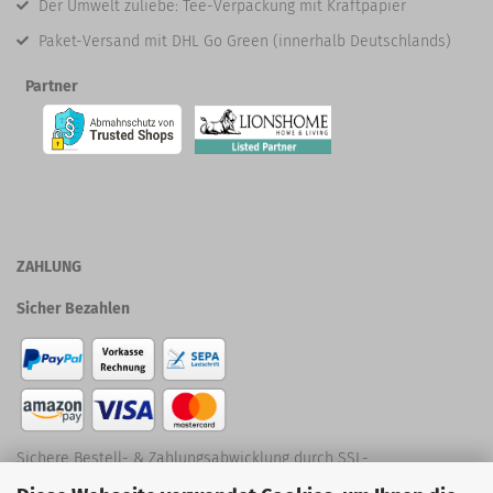
Der Umwelt zuliebe: Tee-Verpackung mit Kraftpapier
Paket-Versand mit DHL Go Green (innerhalb Deutschlands)
Partner
ZAHLUNG
Sicher Bezahlen
Sichere Bestell- & Zahlungsabwicklung durch SSL-