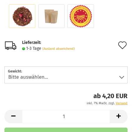
Lieferzeit:
A
1-3 Tage
(Ausland abweichend)
d
M
Gewicht:
ab 4,20 EUR
inkl. 7% MwSt. zzgl.
Versand