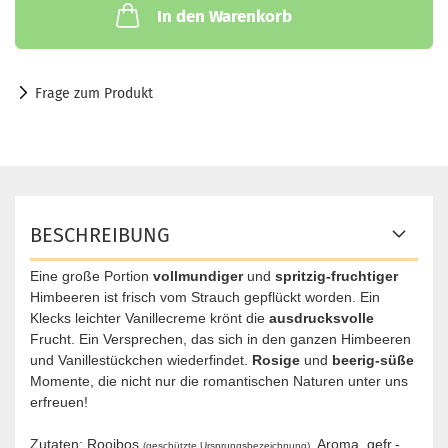
In den Warenkorb
Frage zum Produkt
BESCHREIBUNG
Eine große Portion
vollmundiger
und
spritzig-fruchtiger
Himbeeren ist frisch vom Strauch gepflückt worden. Ein
Klecks leichter Vanillecreme krönt die
ausdrucksvolle
Frucht. Ein Versprechen, das sich in den ganzen Himbeeren
und Vanillestückchen wiederfindet.
Rosige
und
beerig-süße
Momente, die nicht nur die romantischen Naturen unter uns
erfreuen!
Zutaten:
Rooibos
, Aroma, gefr.-
(geschützte Ursprungsbezeichnung)