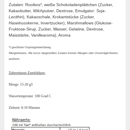
Zutaten: Rooibos*, weiße Schokoladenplättchen (Zucker,
Kakaobutter,
Milchpulver
, Dextrose, Emulgator:
Soja-
Lecithin
), Kakaoschale, Krokantstücke (Zucker,
Haselnusskerne
, Invertzucker), Marshmallows (Glukose-
Fruktose-Sirup, Zucker, Wasser, Gelatine, Dextrose,
Maisstärke, Vanillearoma), Aroma
*) geschützte Ursprungsbezeichnung
Allergiehinweis: Alle
kursiv
dargestellten Zutaten können Allergien oder Unverträglichkeiten
auslösen.
Zubereitungs-Empfehlung:
Menge: 15-20 g/l
Wassertemperatur: 100 Grad C.
Ziehzeit: 8-10 Minuten