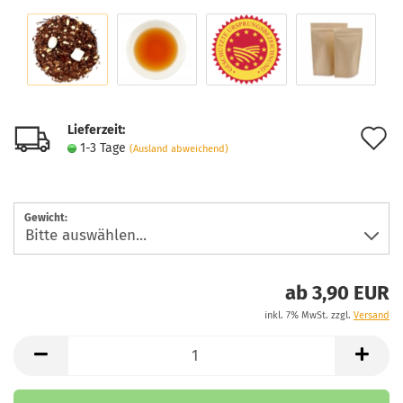
Lieferzeit:
A
1-3 Tage
(Ausland abweichend)
d
M
Gewicht:
ab 3,90 EUR
inkl. 7% MwSt. zzgl.
Versand