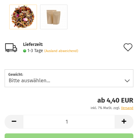
Lieferzeit:
A
1-3 Tage
(Ausland abweichend)
d
M
Gewicht:
ab 4,40 EUR
inkl. 7% MwSt. zzgl.
Versand