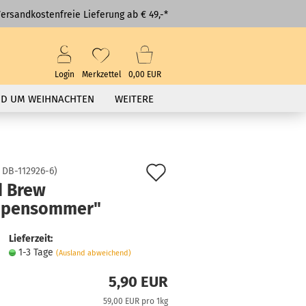
ersandkostenfreie Lieferung ab € 49,-*
Login
Merkzettel
0,00 EUR
D UM WEIHNACHTEN
WEITERE
Auf
:
DB-112926-6
)
d Brew
den
opensommer"
Merkzettel
Lieferzeit:
1-3 Tage
(Ausland abweichend)
5,90 EUR
59,00 EUR pro 1kg