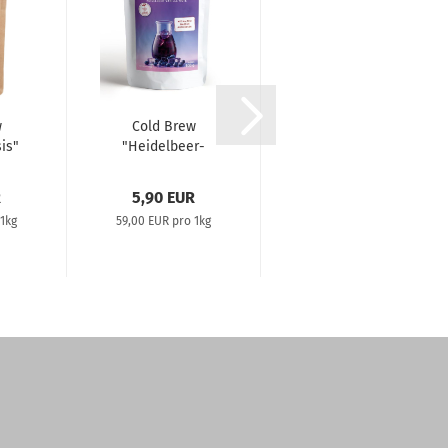
w
Cold Brew
Cold Brew "
is"
"Heidelbeer-
Strawberry
Eis"
Fresh"
R
5,90 EUR
6,49 EUR
1kg
59,00 EUR pro 1kg
64,90 EUR pro 1kg