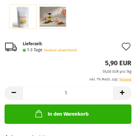
Lieferzeit:
A
1-3 Tage
(Ausland abweichend)
d
5,90 EUR
M
59,00 EUR pro 1kg
inkl. 7% MwSt. zzgl.
Versand
In den Warenkorb