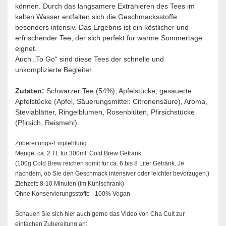
können. Durch das langsamere Extrahieren des Tees im
kalten Wasser entfalten sich die Geschmacksstoffe
besonders intensiv. Das Ergebnis ist ein köstlicher und
erfrischender Tee, der sich perfekt für warme Sommertage
eignet.
Auch „To Go“ sind diese Tees der schnelle und
unkomplizierte Begleiter.
Zutaten:
Schwarzer Tee (54%), Apfelstücke, gesäuerte
Apfelstücke (Apfel, Säuerungsmittel: Citronensäure), Aroma,
Steviablätter, Ringelblumen, Rosenblüten, Pfirsichstücke
(Pfirsich, Reismehl).
Zubereitungs-Empfehlung:
Menge: ca. 2 TL für 300ml. Cold Brew Getränk
(100g Cold Brew reichen somit für ca. 6 bis 8 Liter Getränk. Je
nachdem, ob Sie den Geschmack intensiver oder leichter bevorzugen.)
Ziehzeit: 8-10 Minuten (im Kühlschrank)
Ohne Konservierungsstoffe - 100% Vegan
Schauen Sie sich hier auch gerne das Video von Cha Cult zur
einfachen Zubereitung an: