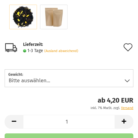
Lieferzeit:
A
1-3 Tage
(Ausland abweichend)
d
M
Gewicht:
ab 4,20 EUR
inkl. 7% MwSt. zzgl.
Versand