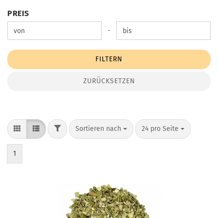
PREIS
PREIS
Preis bis
-
FILTERN
ZURÜCKSETZEN
FILTER
Sortieren nach
pro Seite
Sortieren nach
24 pro Seite
1