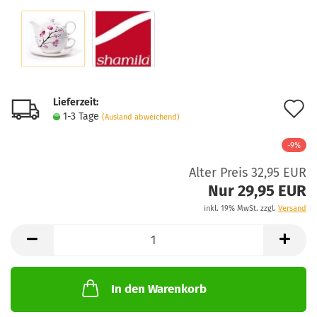
Lieferzeit:
A
1-3 Tage
(Ausland abweichend)
d
-9%
M
Alter Preis 32,95 EUR
Nur 29,95 EUR
inkl. 19% MwSt. zzgl.
Versand
In den Warenkorb