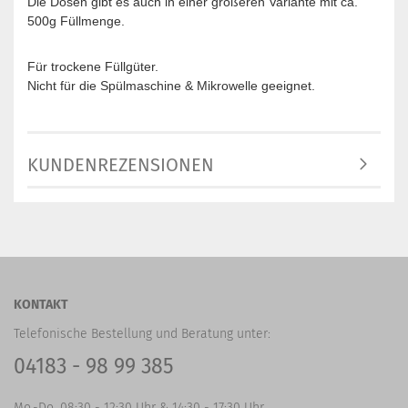
Die Dosen gibt es auch in einer größeren Variante mit ca.
500g Füllmenge.
Für trockene Füllgüter.
Nicht für die Spülmaschine & Mikrowelle geeignet.
KUNDENREZENSIONEN
KONTAKT
Telefonische Bestellung und Beratung unter:
04183 - 98 99 385
Mo.-Do. 08:30 - 12:30 Uhr & 14:30 - 17:30 Uhr