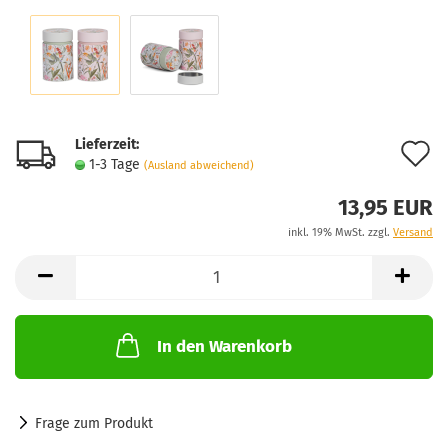
Lieferzeit:
A
1-3 Tage
(Ausland abweichend)
d
13,95 EUR
M
inkl. 19% MwSt. zzgl.
Versand
In den Warenkorb
Frage zum Produkt